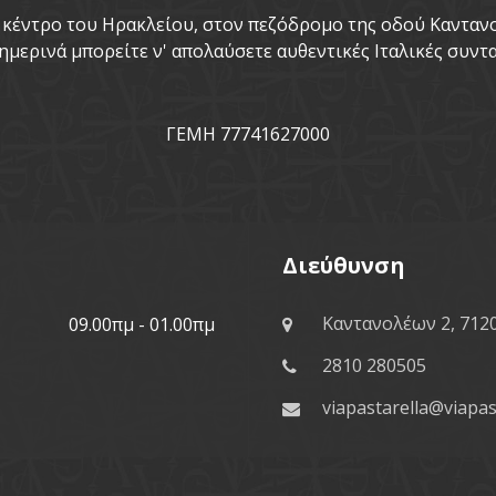
το κέντρο του Ηρακλείου, στον πεζόδρομο της οδού Καντα
ημερινά μπορείτε ν' απολαύσετε αυθεντικές Ιταλικές συντα
ΓΕΜΗ 77741627000
Διεύθυνση
Καντανολέων 2, 712
09.00πμ - 01.00πμ
2810 280505
viapastarella@viapas