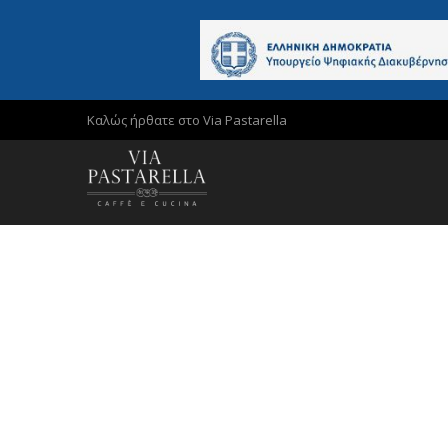
Καλώς ήρθατε στο Via Pastarella