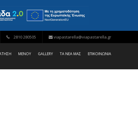
2810 280505
viapastarella@viapastarella.gr
ΡΑΤΗΣΗ
ΜΕΝΟΥ
GALLERY
ΤΑ ΝΕΑ ΜΑΣ
ΕΠΙΚΟΙΝΩΝΙΑ