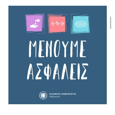
Covid-19
Η πανδημία COVID-19 είναι μία από τις μεγαλύτερες
προκλήσεις που έχουν αντιμετωπίσει οι κοινωνίες και οι
επιχειρήσεις. Η υπέρβαση της πρόκλησης αυτής θα είναι
δυνατή μόνο εάν συνεργαστούμε για να σταματήσουμε την
εξάπλωση της νόσου και να παράσχουμε ένα ασφαλές και
υγιές εργασιακό περιβάλλον. Για τον λόγω αυτό η επιχείρηση
είναι πλήρως εναρμοσμένη με τους κρατικούς κανόνες και το
ωράριο λειτουργίας μπορεί να μεταβληθεί ανάλογα με τις
υπάρχουσες συνθήκες.