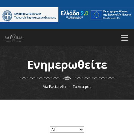
ΑΡΧΙΚΗ
ΤΟ ΕΣΤΙΑΤΟΡΙΟ
ΚΑΝΤΕ ΚΡΑΤΗΣΗ
ΜΕΝΟΥ
GALLERY
ΤΑ ΝΕΑ ΜΑΣ
ΕΠΙΚΟΙΝΩΝΙΑ
Ενημερωθείτε
Via Pastarella
·
Τα νέα μας