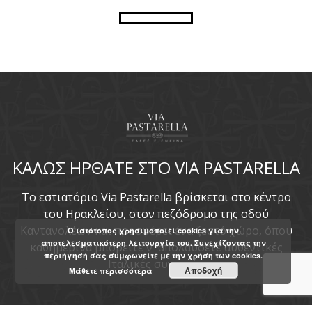
ΚΑΛΩΣ ΗΡΘΑΤΕ ΣΤΟ VIA PASTARELLA
To εστιατόριο Via Pastarella βρίσκεται στο κέντρο
του Ηρακλείου, στον πεζόδρομο της οδού
Καντανολέων και προσφέρει ένα ζεστό χώρο, όπου
Ο ιστότοπος χρησιμοποιεί cookies για την
αποτελεσματικότερη λειτουργία του. Συνεχίζοντας την
καθημερινά μπορείτε ν' απολαύσετε αυθεντικές
περιήγησή σας συμφωνείτε με την χρήση των cookies.
Ιταλικές συνταγές.
Αποδοχή
Μάθετε περισσότερα