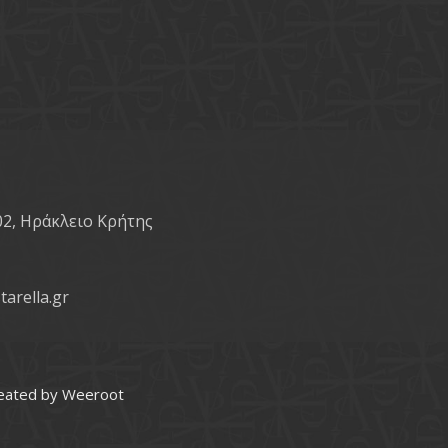
02, Ηράκλειο Κρήτης
tarella.gr
eated by
Weeroot