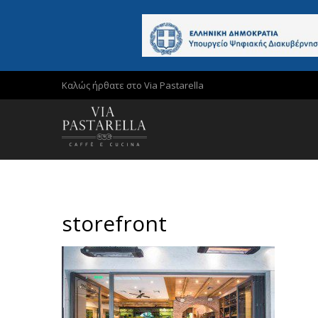
Καλώς ήρθατε στο Via Pastarella
storefront