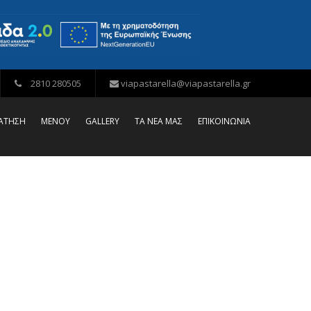
2810 280505
viapastarella@viapastarella.gr
ΡΑΤΗΣΗ
ΜΕΝΟΥ
GALLERY
ΤΑ ΝΕΑ ΜΑΣ
ΕΠΙΚΟΙΝΩΝΙΑ