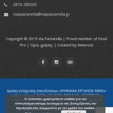
2810 280505
viapastarella@viapastarella.gr
Copyright © 2019 Via Pastarella | Proud member of
Food
Pro
|
Όροι χρήσης
| Created by
Weeroot
Δράση ενίσχυσης επενδύσεων «ΨΗΦΙΑΚΑ ΕΡΓΑΛΕΙΑ ΜΜΕ»/
κωδικό αίτησης 5b57ec65-6b96-4885-b19c-6530fffb03ca
Ο ιστότοπος χρησιμοποιεί cookies για την
Η δράση υλοποιείται στο πλαίσιο του Εθνικού Σχεδίου
αποτελεσματικότερη λειτουργία του. Συνεχίζοντας την
Ανάκαμψης και Ανθεκτικότητας Ελλάδα 2.0
περιήγησή σας συμφωνείτε με την χρήση των cookies.
με τη χρηματοδότηση της Ευρωπαϊκής Ένωσης -