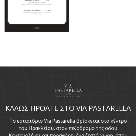
ΚΑΛΩΣ ΗΡΘΑΤΕ ΣΤΟ VIA PASTARELLA
To εστιατόριο Via Pastarella βρίσκεται στο κέντρο
του Ηρακλείου, στον πεζόδρομο της οδού
Καντανολέων και προσφέρει ένα ζεστό χώρο, όπου