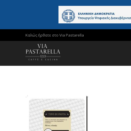
Καλώς ήρθατε στο Via Pastarella