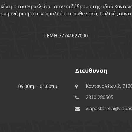
το κέντρο του Ηρακλείου, στον πεζόδρομο της οδού Καντα
ημερινά μπορείτε ν' απολαύσετε αυθεντικές Ιταλικές συντα
ΓΕΜΗ 77741627000
Διεύθυνση
Καντανολέων 2, 712
09.00πμ - 01.00πμ
2810 280505
viapastarella@viapas