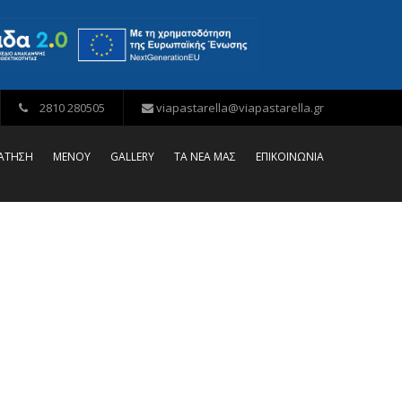
2810 280505
viapastarella@viapastarella.gr
ΡΑΤΗΣΗ
ΜΕΝΟΥ
GALLERY
ΤΑ ΝΕΑ ΜΑΣ
ΕΠΙΚΟΙΝΩΝΙΑ