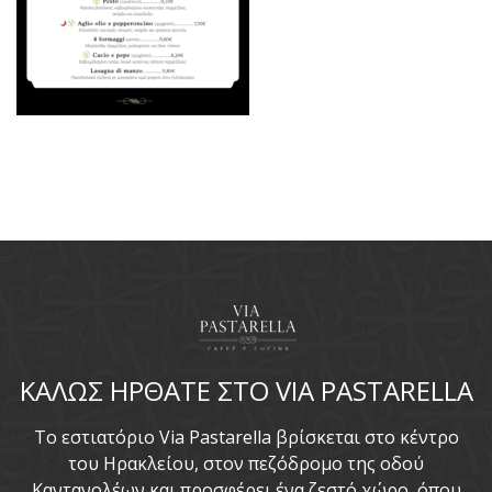
ΚΑΛΩΣ ΗΡΘΑΤΕ ΣΤΟ VIA PASTARELLA
To εστιατόριο Via Pastarella βρίσκεται στο κέντρο
του Ηρακλείου, στον πεζόδρομο της οδού
Καντανολέων και προσφέρει ένα ζεστό χώρο, όπου