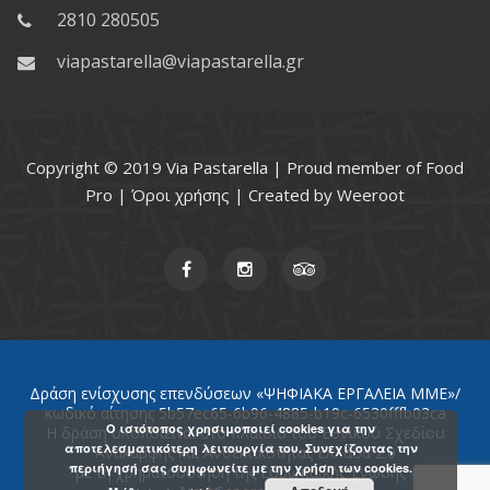
2810 280505
viapastarella@viapastarella.gr
Copyright © 2019 Via Pastarella | Proud member of
Food
Pro
|
Όροι χρήσης
| Created by
Weeroot
Δράση ενίσχυσης επενδύσεων «ΨΗΦΙΑΚΑ ΕΡΓΑΛΕΙΑ ΜΜΕ»/
κωδικό αίτησης 5b57ec65-6b96-4885-b19c-6530fffb03ca
Ο ιστότοπος χρησιμοποιεί cookies για την
Η δράση υλοποιείται στο πλαίσιο του Εθνικού Σχεδίου
αποτελεσματικότερη λειτουργία του. Συνεχίζοντας την
Ανάκαμψης και Ανθεκτικότητας Ελλάδα 2.0
περιήγησή σας συμφωνείτε με την χρήση των cookies.
με τη χρηματοδότηση της Ευρωπαϊκής Ένωσης -