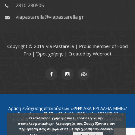
2810 280505
viapastarella@viapastarella.gr
Copyright © 2019 Via Pastarella | Proud member of
Food
Pro
|
Όροι χρήσης
| Created by
Weeroot
Δράση ενίσχυσης επενδύσεων «ΨΗΦΙΑΚΑ ΕΡΓΑΛΕΙΑ ΜΜΕ»/
κωδικό αίτησης 5b57ec65-6b96-4885-b19c-6530fffb03ca
Ο ιστότοπος χρησιμοποιεί cookies για την
Η δράση υλοποιείται στο πλαίσιο του Εθνικού Σχεδίου
αποτελεσματικότερη λειτουργία του. Συνεχίζοντας την
Ανάκαμψης και Ανθεκτικότητας Ελλάδα 2.0
περιήγησή σας συμφωνείτε με την χρήση των cookies.
με τη χρηματοδότηση της Ευρωπαϊκής Ένωσης -