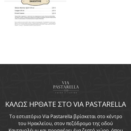
ΚΑΛΩΣ ΗΡΘΑΤΕ ΣΤΟ VIA PASTARELLA
To εστιατόριο Via Pastarella βρίσκεται στο κέντρο
του Ηρακλείου, στον πεζόδρομο της οδού
Καντανολέων και προσφέρει ένα ζεστό χώρο, όπου