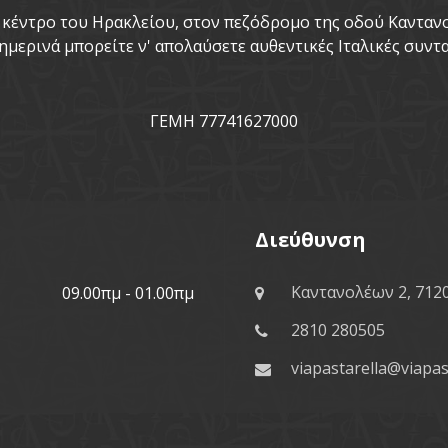
το κέντρο του Ηρακλείου, στον πεζόδρομο της οδού Καντα
ημερινά μπορείτε ν' απολαύσετε αυθεντικές Ιταλικές συντα
ΓΕΜΗ 77741627000
Διεύθυνση
Καντανολέων 2, 712
09.00πμ - 01.00πμ
2810 280505
viapastarella@viapas