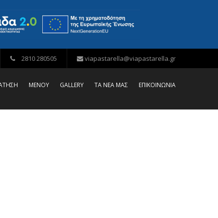
2810 280505
viapastarella@viapastarella.gr
ΡΑΤΗΣΗ
ΜΕΝΟΥ
GALLERY
ΤΑ ΝΕΑ ΜΑΣ
ΕΠΙΚΟΙΝΩΝΙΑ