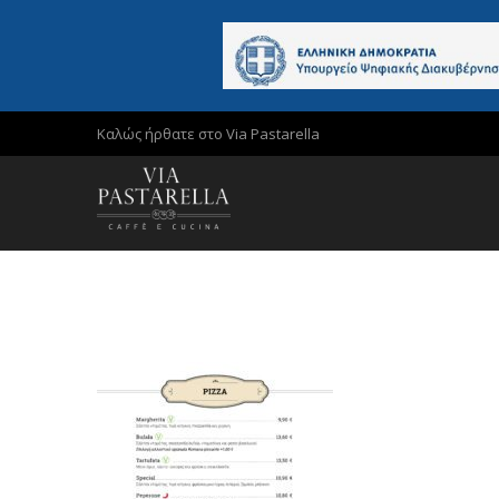
Καλώς ήρθατε στο Via Pastarella