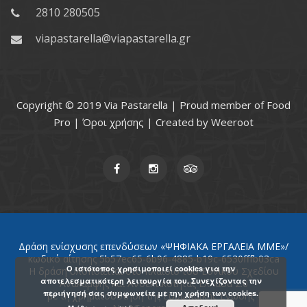
2810 280505
viapastarella@viapastarella.gr
Copyright © 2019 Via Pastarella | Proud member of
Food
Pro
|
Όροι χρήσης
| Created by
Weeroot
Δράση ενίσχυσης επενδύσεων «ΨΗΦΙΑΚΑ ΕΡΓΑΛΕΙΑ ΜΜΕ»/
κωδικό αίτησης 5b57ec65-6b96-4885-b19c-6530fffb03ca
Ο ιστότοπος χρησιμοποιεί cookies για την
Η δράση υλοποιείται στο πλαίσιο του Εθνικού Σχεδίου
αποτελεσματικότερη λειτουργία του. Συνεχίζοντας την
Ανάκαμψης και Ανθεκτικότητας Ελλάδα 2.0
περιήγησή σας συμφωνείτε με την χρήση των cookies.
με τη χρηματοδότηση της Ευρωπαϊκής Ένωσης -