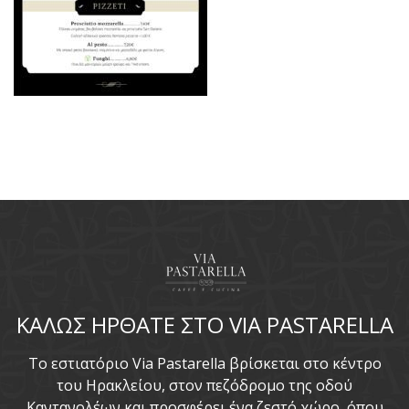
ΚΑΛΩΣ ΗΡΘΑΤΕ ΣΤΟ VIA PASTARELLA
To εστιατόριο Via Pastarella βρίσκεται στο κέντρο
του Ηρακλείου, στον πεζόδρομο της οδού
Καντανολέων και προσφέρει ένα ζεστό χώρο, όπου