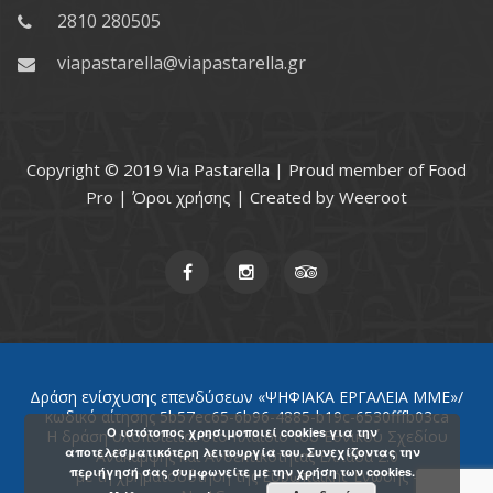
2810 280505
viapastarella@viapastarella.gr
Copyright © 2019 Via Pastarella | Proud member of
Food
Pro
|
Όροι χρήσης
| Created by
Weeroot
Δράση ενίσχυσης επενδύσεων «ΨΗΦΙΑΚΑ ΕΡΓΑΛΕΙΑ ΜΜΕ»/
κωδικό αίτησης 5b57ec65-6b96-4885-b19c-6530fffb03ca
Ο ιστότοπος χρησιμοποιεί cookies για την
Η δράση υλοποιείται στο πλαίσιο του Εθνικού Σχεδίου
αποτελεσματικότερη λειτουργία του. Συνεχίζοντας την
Ανάκαμψης και Ανθεκτικότητας Ελλάδα 2.0
περιήγησή σας συμφωνείτε με την χρήση των cookies.
με τη χρηματοδότηση της Ευρωπαϊκής Ένωσης -