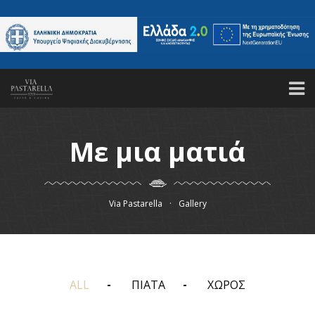
ΑΡΧΙΚΗ
ΤΟ ΕΣΤΙΑΤΟΡΙΟ
ΚΑΝΤΕ ΚΡΑΤΗΣΗ
ΜΕΝΟΥ
GALLERY
ΤΑ ΝΕΑ ΜΑΣ
ΕΠΙΚΟΙΝΩΝΙΑ
Με μια ματιά
Via Pastarella
·
Gallery
ALL
ΠΙΑΤΑ
ΧΩΡΟΣ