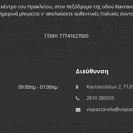
το κέντρο του Ηρακλείου, στον πεζόδρομο της οδού Καντα
ημερινά μπορείτε ν' απολαύσετε αυθεντικές Ιταλικές συντα
ΓΕΜΗ 77741627000
Διεύθυνση
Καντανολέων 2, 712
09.00πμ - 01.00πμ
2810 280505
viapastarella@viapas