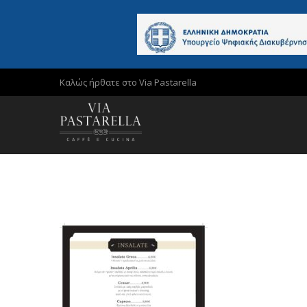
Καλώς ήρθατε στο Via Pastarella