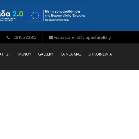
2810 280505
viapastarella@viapastarella.gr
ΡΑΤΗΣΗ
ΜΕΝΟΥ
GALLERY
ΤΑ ΝΕΑ ΜΑΣ
ΕΠΙΚΟΙΝΩΝΙΑ