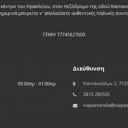
το κέντρο του Ηρακλείου, στον πεζόδρομο της οδού Καντα
ημερινά μπορείτε ν' απολαύσετε αυθεντικές Ιταλικές συντα
ΓΕΜΗ 77741627000
Διεύθυνση
Καντανολέων 2, 712
09.00πμ - 01.00πμ
2810 280505
viapastarella@viapas