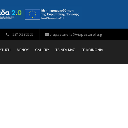
2810 280505
viapastarella@viapastarella.gr
ΡΑΤΗΣΗ
ΜΕΝΟΥ
GALLERY
ΤΑ ΝΕΑ ΜΑΣ
ΕΠΙΚΟΙΝΩΝΙΑ