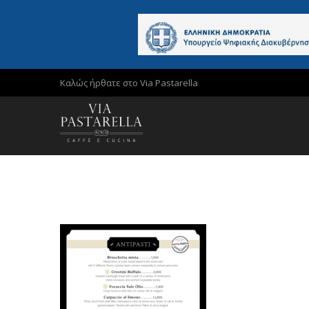
Καλώς ήρθατε στο Via Pastarella