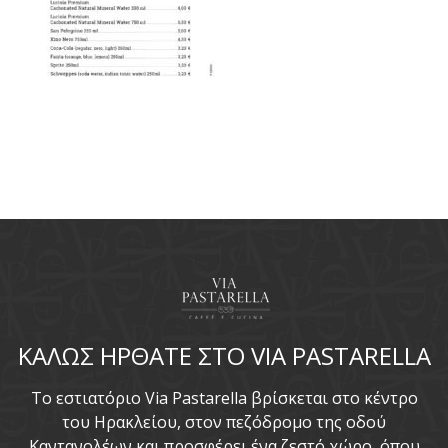
ΚΑΛΩΣ ΗΡΘΑΤΕ ΣΤΟ VIA PASTARELLA
To εστιατόριο Via Pastarella βρίσκεται στο κέντρο
του Ηρακλείου, στον πεζόδρομο της οδού
Καντανολέων και προσφέρει ένα ζεστό χώρο, όπου