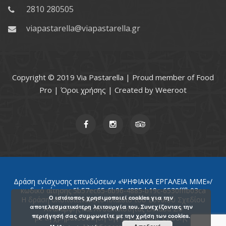
2810 280505
viapastarella@viapastarella.gr
Copyright © 2019 Via Pastarella | Proud member of
Food
Pro
|
Όροι χρήσης
| Created by
Weeroot
Δράση ενίσχυσης επενδύσεων «ΨΗΦΙΑΚΑ ΕΡΓΑΛΕΙΑ ΜΜΕ»/
κωδικό αίτησης 5b57ec65-6b96-4885-b19c-6530fffb03ca
Ο ιστότοπος χρησιμοποιεί cookies για την
Η δράση υλοποιείται στο πλαίσιο του Εθνικού Σχεδίου
αποτελεσματικότερη λειτουργία του. Συνεχίζοντας την
Ανάκαμψης και Ανθεκτικότητας Ελλάδα 2.0
περιήγησή σας συμφωνείτε με την χρήση των cookies.
με τη χρηματοδότηση της Ευρωπαϊκής Ένωσης -