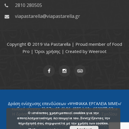
2810 280505
viapastarella@viapastarella.gr
Copyright © 2019 Via Pastarella | Proud member of
Food
Pro
|
Όροι χρήσης
| Created by
Weeroot
Δράση ενίσχυσης επενδύσεων «ΨΗΦΙΑΚΑ ΕΡΓΑΛΕΙΑ ΜΜΕ»/
κωδικό αίτησης 5b57ec65-6b96-4885-b19c-6530fffb03ca
Ο ιστότοπος χρησιμοποιεί cookies για την
Η δράση υλοποιείται στο πλαίσιο του Εθνικού Σχεδίου
αποτελεσματικότερη λειτουργία του. Συνεχίζοντας την
Ανάκαμψης και Ανθεκτικότητας Ελλάδα 2.0
περιήγησή σας συμφωνείτε με την χρήση των cookies.
με τη χρηματοδότηση της Ευρωπαϊκής Ένωσης -