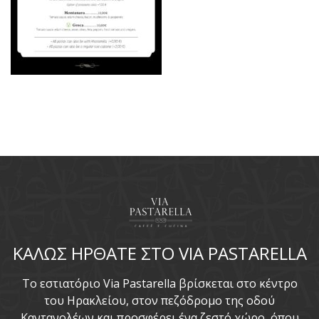
ΚΑΛΩΣ ΗΡΘΑΤΕ ΣΤΟ VIA PASTARELLA
To εστιατόριο Via Pastarella βρίσκεται στο κέντρο
του Ηρακλείου, στον πεζόδρομο της οδού
Καντανολέων και προσφέρει ένα ζεστό χώρο, όπου