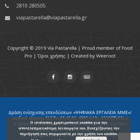
2810 280505
viapastarella@viapastarella.gr
Copyright © 2019 Via Pastarella | Proud member of
Food
Pro
|
Όροι χρήσης
| Created by
Weeroot
Δράση ενίσχυσης επενδύσεων «ΨΗΦΙΑΚΑ ΕΡΓΑΛΕΙΑ ΜΜΕ»/
κωδικό αίτησης 5b57ec65-6b96-4885-b19c-6530fffb03ca
Ο ιστότοπος χρησιμοποιεί cookies για την
Η δράση υλοποιείται στο πλαίσιο του Εθνικού Σχεδίου
αποτελεσματικότερη λειτουργία του. Συνεχίζοντας την
Ανάκαμψης και Ανθεκτικότητας Ελλάδα 2.0
περιήγησή σας συμφωνείτε με την χρήση των cookies.
με τη χρηματοδότηση της Ευρωπαϊκής Ένωσης -