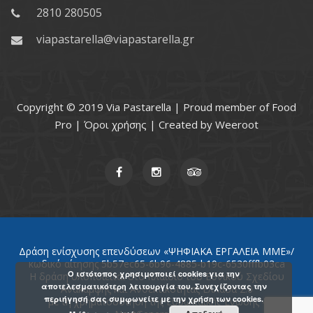
2810 280505
viapastarella@viapastarella.gr
Copyright © 2019 Via Pastarella | Proud member of
Food
Pro
|
Όροι χρήσης
| Created by
Weeroot
Δράση ενίσχυσης επενδύσεων «ΨΗΦΙΑΚΑ ΕΡΓΑΛΕΙΑ ΜΜΕ»/
κωδικό αίτησης 5b57ec65-6b96-4885-b19c-6530fffb03ca
Ο ιστότοπος χρησιμοποιεί cookies για την
Η δράση υλοποιείται στο πλαίσιο του Εθνικού Σχεδίου
αποτελεσματικότερη λειτουργία του. Συνεχίζοντας την
Ανάκαμψης και Ανθεκτικότητας Ελλάδα 2.0
περιήγησή σας συμφωνείτε με την χρήση των cookies.
με τη χρηματοδότηση της Ευρωπαϊκής Ένωσης -