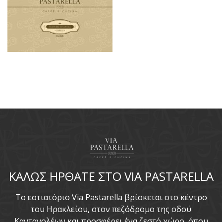
ΚΑΛΩΣ ΗΡΘΑΤΕ ΣΤΟ VIA PASTARELLA
To εστιατόριο Via Pastarella βρίσκεται στο κέντρο
του Ηρακλείου, στον πεζόδρομο της οδού
Καντανολέων και προσφέρει ένα ζεστό χώρο, όπου